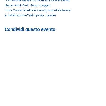
l'occasione saranno presenti il Dottor Paolo 
Baron ed il Prof. Raoul Saggini
https://www.facebook.com/groups/fisioterapi
a.riabilitazione/?ref=group_header
Condividi questo evento
C.E.M. SRL
dal 1976
infocem@cemelettromedicali.com
+39 049 761200
-
+39 049 760026
Padova, Via Svizzera 8
P.I.
00640800280
Chiama
Invia e-mail